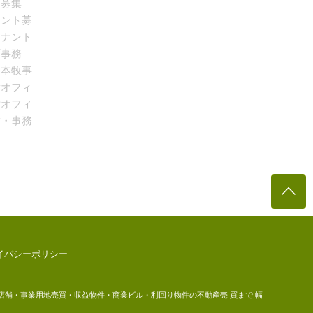
ント募集
ナント募
テナント
町事務
 本牧事
貸オフィ
貸オフィ
舗・事務
イバシーポリシー
店舗・事業用地売買・収益物件・商業ビル・利回り物件の不動産売 買まで 幅