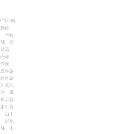
専門不動
門不動産
産 本牧
店舗 桜
店貸店
造作売却
造作売
倉造作譲
町造作譲
奈川収益
物件 馬
 横浜貸
桜木町貸
舗 山手
舗 野毛
店舗 山