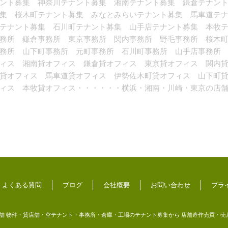
ナント募集 神奈川テナント募集 湘南テナント募集 鎌倉テナ
集 桜木町テナント募集 みなとみらいテナント募集 馬車道テ
テナント募集 石川町テナント募集 山手店テナント募集 本牧
務所 鎌倉事務所 東京事務所 関内事務所 野毛事務所 桜木
務所 山下町事務所 元町事務所 石川町事務所 山手店事務所
ィス 湘南貸オフィス 鎌倉貸オフィス 東京貸オフィス 関内
貸オフィス 馬車道貸オフィス 伊勢佐木町貸オフィス 山下町
ィス 本牧貸オフィス・・・・・・横浜・湘南・川崎・東京の店
よくある質問
ブログ
会社概要
お問い合わせ
プラ
 物件・貸店舗・空テナント・事務所・倉庫・工場のテナント募集から 店舗造作売買・売