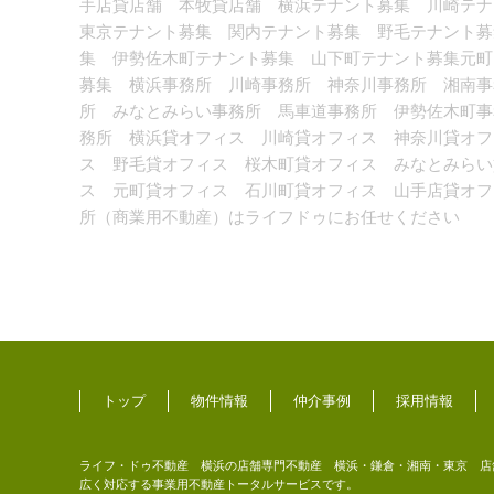
手店貸店舗 本牧貸店舗 横浜テナント募集 川崎テ
東京テナント募集 関内テナント募集 野毛テナント募
集 伊勢佐木町テナント募集 山下町テナント募集元町
募集 横浜事務所 川崎事務所 神奈川事務所 湘南事
所 みなとみらい事務所 馬車道事務所 伊勢佐木町事
務所 横浜貸オフィス 川崎貸オフィス 神奈川貸オフ
ス 野毛貸オフィス 桜木町貸オフィス みなとみらい
ス 元町貸オフィス 石川町貸オフィス 山手店貸オフ
所（商業用不動産）はライフドゥにお任せください
トップ
物件情報
仲介事例
採用情報
ライフ・ドゥ不動産 横浜の店舗専門不動産 横浜・鎌倉・湘南・東京 店舗
広く対応する事業用不動産トータルサービスです。