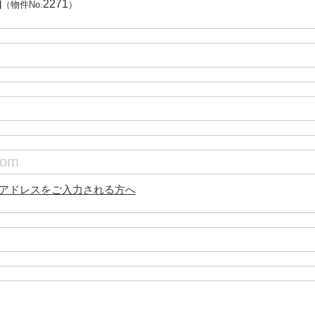
舗
2271
（物件No.
）
アドレスをご入力される方へ