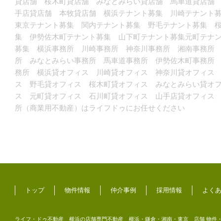
貸店舗 桜木町貸店舗 みなとみらい貸店舗 馬車道貸店舗
手店貸店舗 本牧貸店舗 横浜テナント募集 川崎テナント
東京テナント募集 関内テナント募集 野毛テナント募集 
集 伊勢佐木町テナント募集 山下町テナント募集元町テナ
募集 横浜事務所 川崎事務所 神奈川事務所 湘南事務所
所 みなとみらい事務所 馬車道事務所 伊勢佐木町事務所
務所 横浜貸オフィス 川崎貸オフィス 神奈川貸オフィス
ス 野毛貸オフィス 桜木町貸オフィス みなとみらい貸オ
ス 元町貸オフィス 石川町貸オフィス 山手店貸オフィス
所（商業用不動産）はライフドゥにお任せください
トップ
物件情報
仲介事例
採用情報
よく
ライフ・ドゥ不動産 横浜の店舗専門不動産 横浜・鎌倉・湘南・東京 店舗 物件・