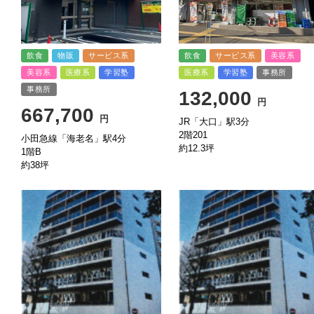
飲食
物販
サービス系
飲食
サービス系
美容系
美容系
医療系
学習塾
医療系
学習塾
事務所
事務所
132,000
円
667,700
円
JR「大口」駅3分
2階201
小田急線「海老名」駅4分
約12.3坪
1階B
約38坪