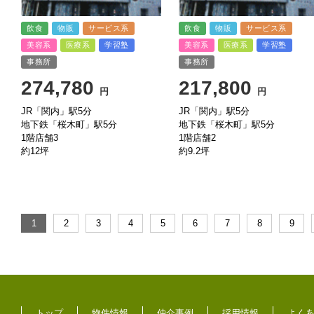
飲食
物販
サービス系
飲食
物販
サービス系
美容系
医療系
学習塾
美容系
医療系
学習塾
事務所
事務所
274,780
217,800
円
円
JR「関内」駅5分
JR「関内」駅5分
地下鉄「桜木町」駅5分
地下鉄「桜木町」駅5分
1階店舗3
1階店舗2
約12坪
約9.2坪
トップ
物件情報
仲介事例
採用情報
よく