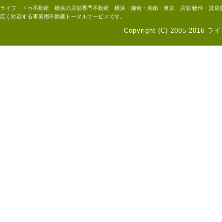
ライフ・ドゥ不動産 横浜の店舗専門不動産 横浜・鎌倉・湘南・東京 店舗 物件・貸店
広く対応する事業用不動産トータルサービスです。
Copyright (C) 2005-2016