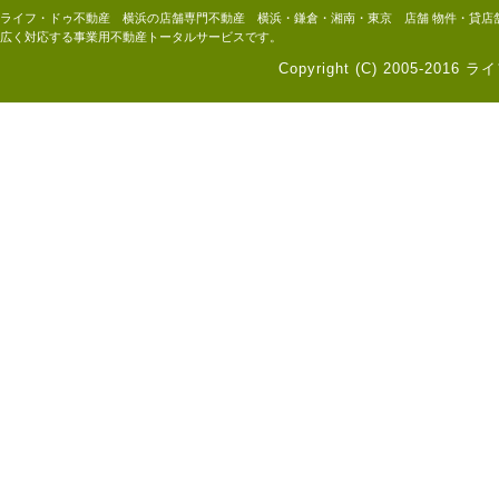
ライフ・ドゥ不動産 横浜の店舗専門不動産 横浜・鎌倉・湘南・東京 店舗 物件・貸店
広く対応する事業用不動産トータルサービスです。
Copyright (C) 2005-2016