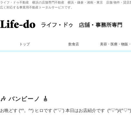
ライフ・ドゥ不動産 横浜の店舗専門不動産 横浜・鎌倉・湘南・東京 店舗 物件・貸店
広く対応する事業用不動産トータルサービスです。
トップ
飲食店
美容・医療・物販
🎶 バンビーノ 🎸
お晩どす (*^。^*) ヒロです (*'▽') 本日はお店紹介です (^▽^)/(^▽^)